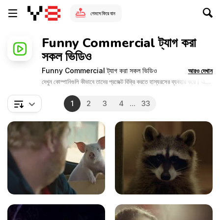
গেমসে ফিরে যান
Funny Commercial ট্যাগ করা
সকল ভিডিও
Funny Commercial ট্যাগ করা সকল ভিডিও
আরও দেখান
দেখুন কোম্পানিগুলি কীভাবে তাদের প্রজেক্ট বিক্রি করতে হাস্যরসের ব্যবহার করে। এই
মজার বাণিজ্যিক ভিডিওগুলি Y8 গেমসে সরবরাহ করেছে। এগুলি দেখায় যে কীভাবে
বিড়ালের মজার কার্যকলাপ একটি মজার উপাদান তৈরি করে। বড় ব্র্যান্ডগুলি তাদের পণ্যকে
1
2
3
4
...
33
মজার মুহূর্তগুলি থেকে পাওয়া আনন্দের সাথে যুক্ত করতে চায়।