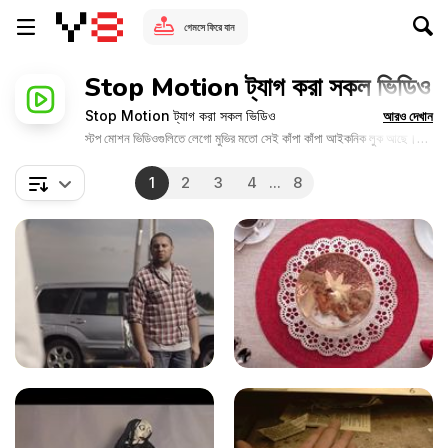
গেমসে ফিরে যান
Stop Motion ট্যাগ করা সকল ভিডিও
Stop Motion ট্যাগ করা সকল ভিডিও
আরও দেখান
স্টপ মোশন ভিডিওগুলিতে লেগো মুভির মতো সেই কাঁপা কাঁপা আইকনিক লুক আছে।
ডিজিটাল অ্যানিমেশনের আগে, ক্লে এবং ক্যামেরায় তোলা ছবির একটি সিরিজ দিয়ে স্টপ
মোশন ভিডিও তৈরি করা হতো।
1
2
3
4
...
8