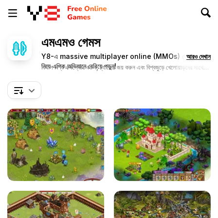
এমএমও গেমস
Y8-এ massive multiplayer online (MMOs) গেমসে অংশ
আরও দেখান
নিয়ে এপিক অভিযানে বেরিয়ে পড়ুন!
বিশাল বিশ্ব এক্সপ্লোর করুন, চ্যালেঞ্জ জয় করুন এবং বিশ্বজুড়ে খেলোয়াড়দের সাথে
সংযোগ স্থাপন করুন।