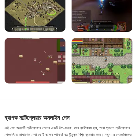
ব্যাপক মাল্টিপ্লেয়ার অনলাইন গেম
এই গেম জনরাটি মাল্টিপ্লেয়ার গেমের একটি উপ-জনরা, তবে ব্যতিক্রম হল, তারা পুরানো মাল্টিপ্লেয়ার
গেমগুলিতে সাধারণত দেখা ছোট কক্ষের পরিবর্তে বড় উন্মুক্ত বিশ্ব ব্যবহার করে। নতুন io গেমগুলিতেও