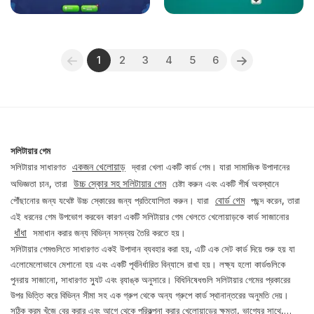
1
2
3
4
5
6
সলিটায়ার গেম
একজন খেলোয়াড়
সলিটায়ার সাধারণত
দ্বারা খেলা একটি কার্ড গেম। যারা সামাজিক উপাদানের
উচ্চ স্কোর সহ সলিটায়ার গেম
অভিজ্ঞতা চান, তারা
চেষ্টা করুন এবং একটি শীর্ষ অবস্থানে
বোর্ড গেম
পৌঁছানোর জন্য যথেষ্ট উচ্চ স্কোরের জন্য প্রতিযোগিতা করুন। যারা
পছন্দ করেন, তারা
এই ধরনের গেম উপভোগ করবেন কারণ একটি সলিটায়ার গেম খেলতে খেলোয়াড়কে কার্ড সাজানোর
ধাঁধা
সমাধান করার জন্য বিভিন্ন সমন্বয় তৈরি করতে হয়।
সলিটায়ার গেমগুলিতে সাধারণত একই উপাদান ব্যবহার করা হয়, এটি এক সেট কার্ড দিয়ে শুরু হয় যা
এলোমেলোভাবে মেশানো হয় এবং একটি পূর্বনির্ধারিত বিন্যাসে রাখা হয়। লক্ষ্য হলো কার্ডগুলিকে
পুনরায় সাজানো, সাধারণত স্যুট এবং র‍্যাঙ্ক অনুসারে। বিধিনিষেধগুলি সলিটায়ার গেমের প্রকারের
উপর ভিত্তি করে বিভিন্ন সীমা সহ এক গ্রুপ থেকে অন্য গ্রুপে কার্ড স্থানান্তরের অনুমতি দেয়।
সঠিক ক্রম খুঁজে বের করার এবং আগে থেকে পরিকল্পনা করার খেলোয়াড়ের ক্ষমতা, ভাগ্যের সাথে,