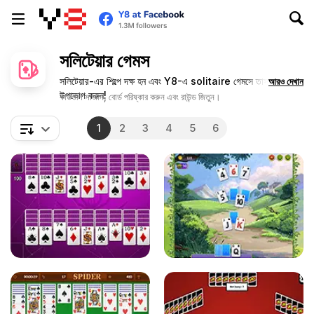
সলিটেয়ার গেমস
সলিটেয়ার-এর শিল্পে দক্ষ হন এবং Y8-এ solitaire গেমসে তাস খেলা
আরও দেখান
উপভোগ করুন!
কার্ডগুলি সাজান, বোর্ড পরিষ্কার করুন এবং রাউন্ড জিতুন।
1
2
3
4
5
6