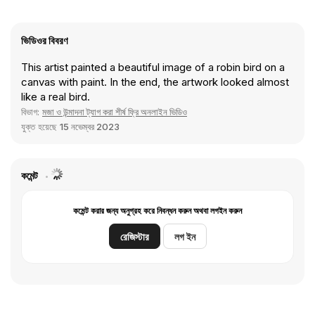
ভিডিওর বিবরণ
This artist painted a beautiful image of a robin bird on a
canvas with paint. In the end, the artwork looked almost
like a real bird.
বিভাগ:
মজা ও উন্মাদনা ট্যাগ করা শীর্ষ ফ্রি অনলাইন ভিডিও
যুক্ত হয়েছে
15 নভেম্বর 2023
কমেন্ট
কমেন্ট করার জন্য অনুগ্রহ করে নিবন্ধন করুন অথবা লগইন করুন
রেজিস্টার
লগ ইন