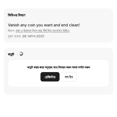
ভিডিওর বিবরণ
Vanish any coin you want and end clean!
বিভাগ:
মজা ও উন্মাদনা ট্যাগ করা শীর্ষ ফ্রি অনলাইন ভিডিও
যুক্ত হয়েছে
26 অক্টোবর 2021
কমেন্ট
কমেন্ট করার জন্য অনুগ্রহ করে নিবন্ধন করুন অথবা লগইন করুন
রেজিস্টার
লগ ইন