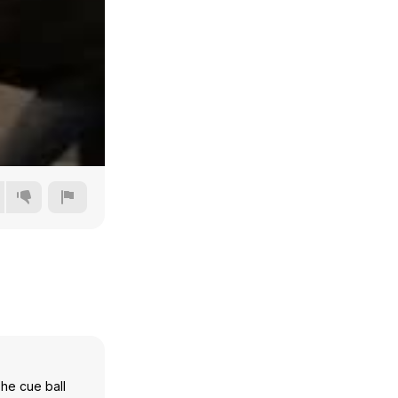
144p
240p
360p
480p
The cue ball