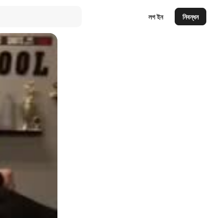
লগ ইন
নিবন্ধন
Auto