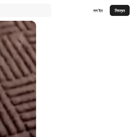
লগ ইন
নিবন্ধন
Auto
144p