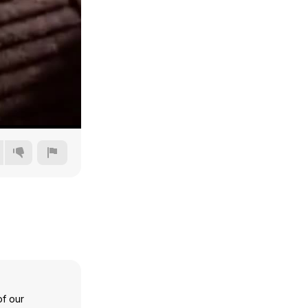
240p
360p
480p
720p
of our