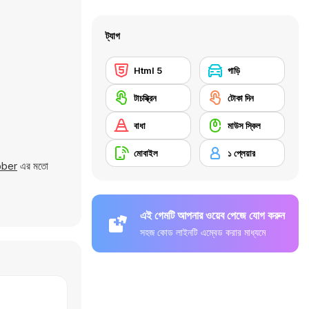
ট্যাগ
Html 5
গাড়ি
টাচস্ক্রিন
টোকা দিন
বাধা
মাউস স্কিল
মোবাইল
১ প্লেয়ার
bber
এর মতো
এই গেমটি আপনার ওয়েব পেজে যোগ করুন
সহজ কোড লাইনটি এম্বেড করার মাধ্যমে