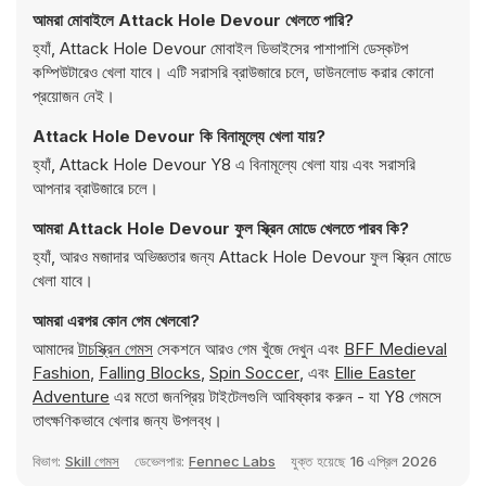
আমরা মোবাইলে Attack Hole Devour খেলতে পারি?
হ্যাঁ, Attack Hole Devour মোবাইল ডিভাইসের পাশাপাশি ডেস্কটপ
কম্পিউটারেও খেলা যাবে। এটি সরাসরি ব্রাউজারে চলে, ডাউনলোড করার কোনো
প্রয়োজন নেই।
Attack Hole Devour কি বিনামূল্যে খেলা যায়?
হ্যাঁ, Attack Hole Devour Y8 এ বিনামূল্যে খেলা যায় এবং সরাসরি
আপনার ব্রাউজারে চলে।
আমরা Attack Hole Devour ফুল স্ক্রিন মোডে খেলতে পারব কি?
হ্যাঁ, আরও মজাদার অভিজ্ঞতার জন্য Attack Hole Devour ফুল স্ক্রিন মোডে
খেলা যাবে।
আমরা এরপর কোন গেম খেলবো?
আমাদের
টাচস্ক্রিন গেমস
সেকশনে আরও গেম খুঁজে দেখুন এবং
BFF Medieval
Fashion
,
Falling Blocks
,
Spin Soccer
, এবং
Ellie Easter
Adventure
এর মতো জনপ্রিয় টাইটেলগুলি আবিষ্কার করুন - যা Y8 গেমসে
তাৎক্ষণিকভাবে খেলার জন্য উপলব্ধ।
বিভাগ:
Skill গেমস
ডেভেলপার:
Fennec Labs
যুক্ত হয়েছে
16 এপ্রিল 2026