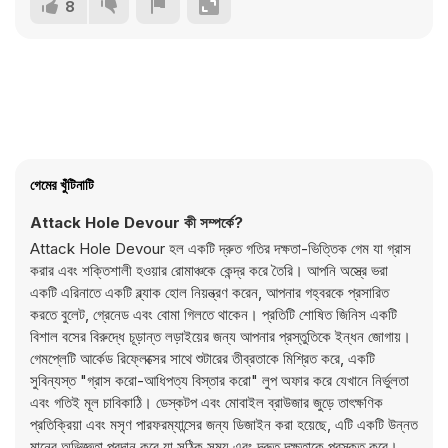
8
গেমের খুঁটিনাটি
Attack Hole Devour কী সম্পর্কে?
Attack Hole Devour হল একটি দ্রুত গতির দক্ষতা-ভিত্তিক গেম যা গ্রাস
করার এবং শক্তিশালী হওয়ার রোমাঞ্চকে কেন্দ্র করে তৈরি। আপনি অস্ত্রে ভরা
একটি এরিনাতে একটি ব্ল্যাক হোল নিয়ন্ত্রণ করেন, আপনার গহ্বরকে প্রসারিত
করতে বুলেট, গ্রেনেড এবং বোমা গিলতে থাকেন। প্রতিটি শোষিত জিনিস একটি
বিশাল বসের বিরুদ্ধে চূড়ান্ত লড়াইয়ের জন্য আপনার প্রস্তুতিকে ইন্ধন জোগায়।
গেমপ্লেটি আর্কেড রিফ্লেক্সের সাথে শুটারের তীব্রতাকে মিশ্রিত করে, একটি
সুবিন্যস্ত "গ্রাস করো-আধিপত্য বিস্তার করো" লুপ অফার করে যেখানে নির্ভুলতা
এবং গতিই মূল চাবিকাঠি। ডেস্কটপ এবং মোবাইল ব্রাউজার জুড়ে তাৎক্ষণিক
প্রতিক্রিয়া এবং মসৃণ পারফরম্যান্সের জন্য ডিজাইন করা হয়েছে, এটি একটি উন্নত
মানের অভিজ্ঞতা প্রদান করে যা সঠিক সময় এবং দ্রুত দক্ষতাকে পুরস্কৃত করে।