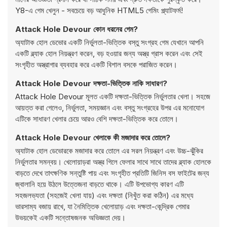
Y8-এ গেম খেলুন - সবচেয়ে বড় আধুনিক HTML5 গেমিং প্ল্যাটফর্ম!
Attack Hole Devour কোন ধরনের গেম?
অ্যাটাক হোল ডেভোর একটি নির্ভুলতা-ভিত্তিক বস্তু সংগ্রহ গেম যেখানে আপনি
একটি ব্ল্যাক হোল নিয়ন্ত্রণ করেন, বড় হওয়ার জন্য অস্ত্র গ্রাস করেন এবং সেই
সংগৃহীত অস্ত্রাগার ব্যবহার করে একটি বিশাল বসকে পরাজিত করেন।
Attack Hole Devour দক্ষতা-ভিত্তিক নাকি সাধারণ?
Attack Hole Devour মূলত একটি দক্ষতা-ভিত্তিক নির্ভুলতার খেলা। সহজে
আয়ত্ত করা গেলেও, নির্ভুলতা, সময়জ্ঞান এবং বস্তু সংগ্রহের উপর এর মনোযোগ
এটিকে সাধারণ খেলার চেয়ে আরও বেশি দক্ষতা-ভিত্তিক করে তোলে।
Attack Hole Devour খেলাকে কী মজাদার করে তোলে?
অ্যাটাক হোল ডেভোরকে মজাদার করে তোলে এর সরল নিয়ন্ত্রণ এবং উচ্চ-ঝুঁকির
নির্ভুলতার সমন্বয়। খেলোয়াড়রা অস্ত্র গিলে ফেলার সাথে সাথে তাদের ব্ল্যাক হোলকে
বাড়তে দেখে তাৎক্ষণিক সন্তুষ্টি পায় এবং সংগৃহীত প্রতিটি জিনিস বস ফাইটের জন্য
জ্বালানি হয়ে উঠলে উত্তেজনা বাড়তে থাকে। এটি উপভোগ্য কারণ এটি
সহজলভ্যতা (সহজেই খেলা যায়) এবং দক্ষতা (নিখুঁত করা কঠিন) এর মধ্যে
ভারসাম্য বজায় রাখে, যা নৈমিত্তিক খেলোয়াড় এবং দক্ষতা-কেন্দ্রিক গেমার
উভয়কেই একটি সন্তোষজনক অভিজ্ঞতা দেয়।