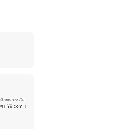
 টাইলসগুলোতে টেনে
 লক্ষ্য। Y8.com এ