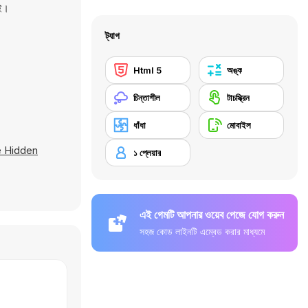
েই।
ট্যাগ
Html 5
অঙ্ক
চিন্তাশীল
টাচস্ক্রিন
ধাঁধা
মোবাইল
e Hidden
১ প্লেয়ার
এই গেমটি আপনার ওয়েব পেজে যোগ করুন
সহজ কোড লাইনটি এম্বেড করার মাধ্যমে