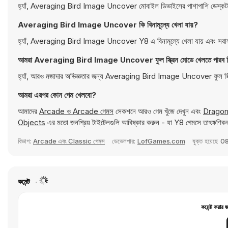
হ্যাঁ, Averaging Bird Image Uncover মোবাইল ডিভাইসের পাশাপাশি ডেস্কটপ ক
Averaging Bird Image Uncover কি বিনামূল্যে খেলা যায়?
হ্যাঁ, Averaging Bird Image Uncover Y8 এ বিনামূল্যে খেলা যায় এবং সরাস
আমরা Averaging Bird Image Uncover ফুল স্ক্রিন মোডে খেলতে পারব 
হ্যাঁ, আরও মজাদার অভিজ্ঞতার জন্য Averaging Bird Image Uncover ফুল স্ক্
আমরা এরপর কোন গেম খেলবো?
আমাদের
Arcade ও Arcade গেমস
সেকশনে আরও গেম খুঁজে দেখুন এবং
Dragon
Objects
এর মতো জনপ্রিয় টাইটেলগুলি আবিষ্কার করুন - যা Y8 গেমসে তাৎক্ষণিক
বিভাগ:
Arcade এবং Classic গেমস
ডেভেলপার:
LofGames.com
যুক্ত হয়েছে
08
কমেন্ট
কমেন্ট করার 