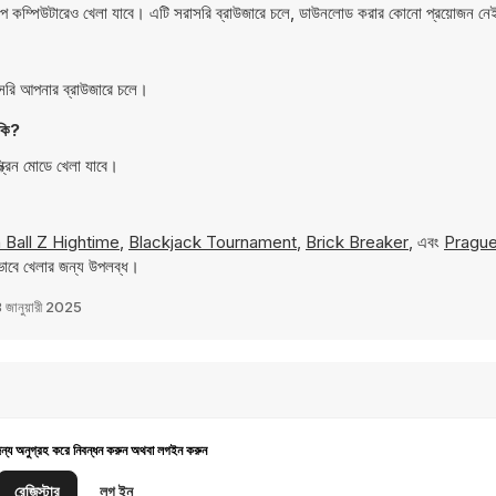
ম্পিউটারেও খেলা যাবে। এটি সরাসরি ব্রাউজারে চলে, ডাউনলোড করার কোনো প্রয়োজন ন
রি আপনার ব্রাউজারে চলে।
কি?
রিন মোডে খেলা যাবে।
 Ball Z Hightime
,
Blackjack Tournament
,
Brick Breaker
, এবং
Pragu
ভাবে খেলার জন্য উপলব্ধ।
 জানুয়ারী 2025
জন্য অনুগ্রহ করে নিবন্ধন করুন অথবা লগইন করুন
রেজিস্টার
লগ ইন