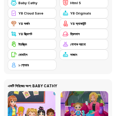
Baby Cathy
Html 5
Y8 Cloud Save
Y8 Originals
Y8 অর্জন
Y8 অ্যাকাউন্ট
Y8 স্ক্রিনশট
ক্রিসমাস
টাচস্ক্রিন
পোশাক পরানো
মোবাইল
সাজান
১ প্লেয়ার
একটি সিরিজের অংশ: BABY CATHY