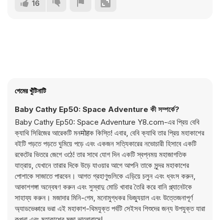
16
গেমের খুঁটিনাটি
Baby Cathy Ep50: Space Adventure কী সম্পর্কে?
Baby Cathy Ep50: Space Adventure Y8.com-এর প্রিয় বেবি
ক্যাথি সিরিজের আরেকটি মনमोहক কিস্তি! এবার, বেবি ক্যাথি তার প্রিয় মহাকাশের
বইটি পড়তে পড়তে ঘুমিয়ে পড়ে এবং একজন সত্যিকারের নভোচারী হিসাবে একটি
রকেটের ভিতরে জেগে ওঠে! তার সাথে যোগ দিন একটি স্বপ্নময় মহাজাগতিক
যাত্রায়, যেখানে তারার দিকে উড়ে যাওয়ার আগে আপনি তাকে সুন্দর মহাকাশের
পোশাকে সাজাতে পারবেন। আগত গ্রহাণুগুলিকে এড়িয়ে চলুন এবং ধ্বংস করুন,
আকাশগঙ্গা অন্বেষণ করুন এবং সুস্বাদু মোচি খাবার তৈরি করে বানি প্ল্যানেটকে
সাহায্য করুন। মজাদার মিনি-গেম, মনোমুগ্ধকর ভিজ্যুয়াল এবং উত্তেজনাপূর্ণ
অ্যাডভেঞ্চারে ভরা এই মহাকাশ-থিমযুক্ত পর্বটি সেইসব শিশুদের জন্য উপযুক্ত যারা
কল্পনা এবং মহাকাশের মজা ভালোবাসে!