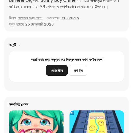
Difference
, এবং
Bunny Boy Online
এর মতো জনপ্রিয় টাইটেলগুলি
আবিষ্কার করুন - যা Y8 গেমসে তাৎক্ষণিকভাবে খেলার জন্য উপলব্ধ।
বিভাগ:
মেয়েদের জন্য গেমস
ডেভেলপার:
Y8 Studio
যুক্ত হয়েছে
25 ফেব্রুয়ারী 2026
কমেন্ট
কমেন্ট করার জন্য অনুগ্রহ করে নিবন্ধন করুন অথবা লগইন করুন
রেজিস্টার
লগ ইন
সম্পর্কিত গেমস