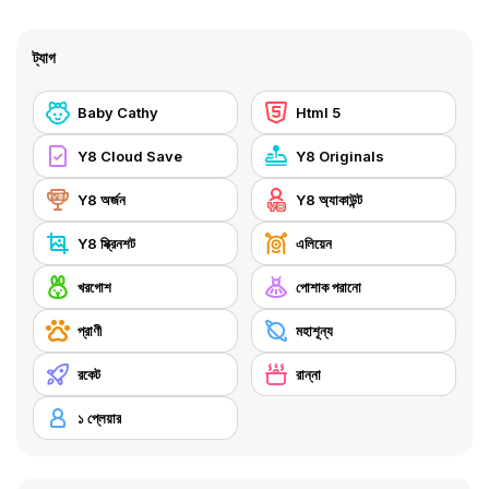
ট্যাগ
Baby Cathy
Html 5
Y8 Cloud Save
Y8 Originals
Y8 অর্জন
Y8 অ্যাকাউন্ট
Y8 স্ক্রিনশট
এলিয়েন
খরগোশ
পোশাক পরানো
প্রাণী
মহাশূন্য
রকেট
রান্না
১ প্লেয়ার