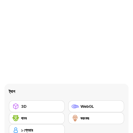
ট্যাগ
3D
WebGL
দানব
ভয়ংকর
১ প্লেয়ার