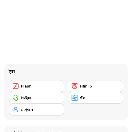
ট্যাগ
Flash
Html 5
টাচস্ক্রিন
ধাঁধা
১ প্লেয়ার