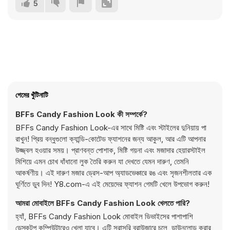
5
গেমের খুঁটিনাটি
BFFs Candy Fashion Look কী সম্পর্কে?
BFFs Candy Fashion Look-এর সাথে মিষ্টি এবং স্টাইলের দুনিয়ায় পা
রাখুন! প্রিয় বন্ধুগুলো ক্যান্ডি-কোটেড ফ্যাশনের জন্য আকুল, আর এটি আপনার
উজ্জ্বল হওয়ার সময়। প্রাণবন্ত পোশাক, মিষ্টি গয়না এবং মজাদার হেয়ারস্টাইল
মিশিয়ে এমন চোখ ধাঁধানো লুক তৈরি করুন যা দেখতে যেমন দারুণ, তেমনি
আকর্ষণীয়। এই দারুণ মজার ড্রেস-আপ অ্যাডভেঞ্চারে রঙ এবং সৃজনশীলতার এক
ঘূর্ণিতে ডুব দিন! Y8.com-এ এই মেয়েদের ফ্যাশন গেমটি খেলে উপভোগ করুন!
আমরা মোবাইলে BFFs Candy Fashion Look খেলতে পারি?
হ্যাঁ, BFFs Candy Fashion Look মোবাইল ডিভাইসের পাশাপাশি
ডেস্কটপ কম্পিউটারেও খেলা যাবে। এটি সরাসরি ব্রাউজারে চলে, ডাউনলোড করার