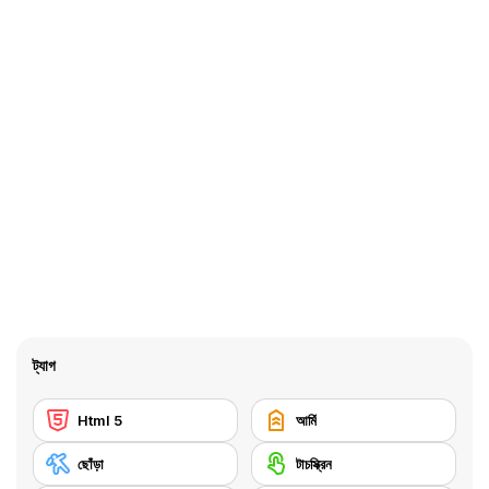
ট্যাগ
Html 5
আর্মি
ছোঁড়া
টাচস্ক্রিন