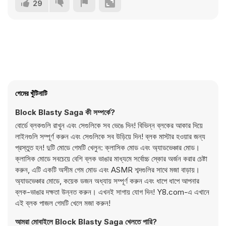
29
গেমের খুঁটিনাটি
Block Blasty Saga কী সম্পর্কে?
বোর্ডে ব্লকগুলি রাখুন এবং সেগুলিকে সব ভেঙে দিন! বিভিন্ন ব্লকের আকার দিয়ে
লাইনগুলি সম্পূর্ণ করুন এবং সেগুলিকে সব উড়িয়ে দিন! ব্লক মাস্টার হওয়ার জন্য
প্রস্তুত হন! দুটি মোডে গেমটি খেলুন: ক্লাসিক মোড এবং অ্যাডভেঞ্চার মোড।
ক্লাসিক মোডে সবচেয়ে বেশি ব্লক ভাঙার মাধ্যমে সর্বোচ্চ স্কোর অর্জন করার চেষ্টা
করুন, এটি একটি অসীম গেম মোড এবং ASMR শব্দগুলির সাথে মজা বাড়ায়।
অ্যাডভেঞ্চার মোডে, কয়েক ডজন অধ্যায় সম্পূর্ণ করুন এবং ধাপে ধাপে আপনার
ব্লক-ভাঙার দক্ষতা উন্নত করুন। এখনই সাগায় যোগ দিন! Y8.com-এ এখানে
এই ব্লক পাজল গেমটি খেলে মজা করুন!
আমরা মোবাইলে Block Blasty Saga খেলতে পারি?