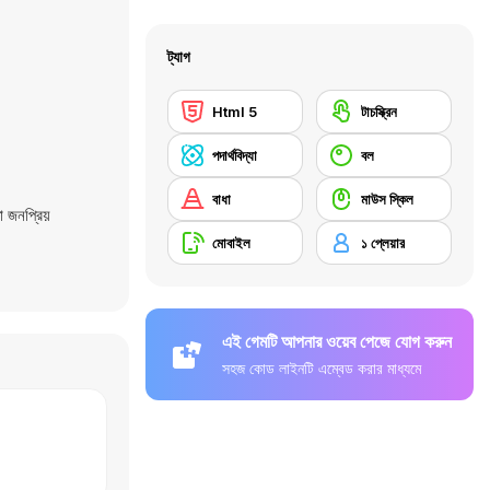
ট্যাগ
Html 5
টাচস্ক্রিন
পদার্থবিদ্যা
বল
বাধা
মাউস স্কিল
জনপ্রিয়
মোবাইল
১ প্লেয়ার
এই গেমটি আপনার ওয়েব পেজে যোগ করুন
সহজ কোড লাইনটি এম্বেড করার মাধ্যমে