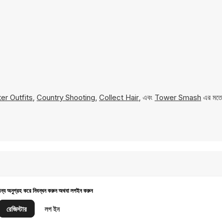
er Outfits
,
Country Shooting
,
Collect Hair
, এবং
Tower Smash
এর মতো 
জন্য অনুগ্রহ করে নিবন্ধন করুন অথবা লগইন করুন
রেজিস্টার
লগ ইন