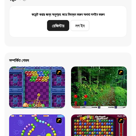
কমেন্ট করার জন্য অনুগ্রহ করে নিবন্ধন করুন অথবা লগইন করুন
রেজিস্টার
লগ ইন
সম্পর্কিত গেমস