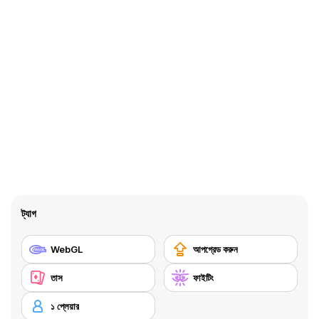
ট্যাগ
WebGL
আপগ্রেড করুন
তাস
ফাইটিং
১ প্লেয়ার