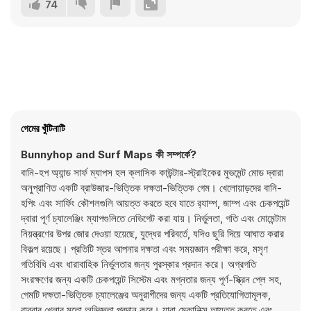
74
গেমের খুঁটিনাটি
Bunnyhop and Surf Maps কী সম্পর্কে?
বানি-হপ অ্যান্ড সার্ফ ম্যাপস হল ক্লাসিক কাউন্টার-স্ট্রাইকের মুভমেন্ট মোড দ্বারা
অনুপ্রাণিত একটি ব্রাউজার-ভিত্তিক দক্ষতা-ভিত্তিক গেম। খেলোয়াড়দের বানি-
হপিং এবং সার্ফিং কৌশলগুলি আয়ত্ত করতে হবে যাতে র‍্যাম্প, জাম্প এবং চেকপয়েন্ট
দ্বারা পূর্ণ চ্যালেঞ্জিং ম্যাপগুলিতে নেভিগেট করা যায়। নির্ভুলতা, গতি এবং মোমেন্টাম
নিয়ন্ত্রণের উপর জোর দেওয়া হয়েছে, যুদ্ধের পরিবর্তে, যদিও ছুরি দিয়ে আঘাত করার
বিকল্প রয়েছে। প্রতিটি স্তর আপনার দক্ষতা এবং সময়জ্ঞান পরীক্ষা করে, মসৃণ
গতিবিধি এবং ধারাবাহিক নির্ভুলতার জন্য পুরস্কার প্রদান করে। অগ্রগতি
সংরক্ষণের জন্য একটি চেকপয়েন্ট সিস্টেম এবং মগ্নতার জন্য পূর্ণ-স্ক্রিন প্লে সহ,
গেমটি দক্ষতা-ভিত্তিক চ্যালেঞ্জের অনুরাগীদের জন্য একটি প্রতিযোগিতামূলক,
বারবার খেলার মতো অভিজ্ঞতা প্রদান করে। যারা মেকানিক্স আয়ত্ত করতে এবং