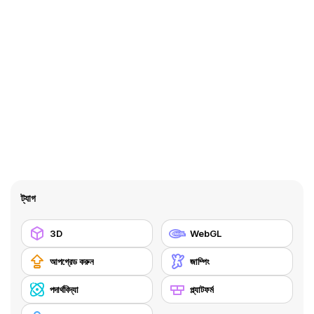
ট্যাগ
3D
WebGL
আপগ্রেড করুন
জাম্পিং
পদার্থবিদ্যা
প্ল্যাটফর্ম