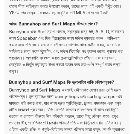
তাদের সীমা অতিক্রম করতে উপভোগ করেন, তাদের জন্য এটি একটি নিখুঁত গেম।
Y8-এ গেম খেলুন – সবচেয়ে বড় আধুনিক HTML5 গেমিং প্ল্যাটফর্ম!
আমরা Bunnyhop and Surf Maps কীভাবে খেলব?
Bunnyhop এবং Surf ম্যাপ খেলতে, নড়াচড়ার জন্য W, A, S, D, লাফানোর
জন্য Spacebar এবং দিক নিয়ন্ত্রণের জন্য মাউস ব্যবহার করুন। বানি-হপ
করতে এবং গতি বজায় রাখতে সাবলীলভাবে জাম্পগুলোকে চেইন করুন, অন্যদিকে
সার্ফিংয়ের জন্য সতর্ক স্ট্র্যাফিং এবং মাউস স্টিয়ারিং সহ র‍্যাম্প বরাবর গ্লাইড করা
প্রয়োজন। অগ্রগতি সংরক্ষণ করতে চেকপয়েন্টগুলিতে পৌঁছান এবং সময়জ্ঞান,
মোমেন্টাম ও নির্ভুল নড়াচড়ার উপর দক্ষতা অর্জন করে ম্যাপগুলি সম্পূর্ণ করার লক্ষ্য
রাখুন।
Bunnyhop and Surf Maps কি দ্রুতগতির নাকি কৌশলমূলক?
Bunnyhop and Surf Maps অবশ্যই কৌশলগত খেলার চেয়ে বেশি দ্রুত
গতিসম্পন্ন। মূল চ্যালেঞ্জ হলো bunny-hops এবং surfing ramps-এর
মাধ্যমে গতি বজায় রাখা, যার জন্য দ্রুত প্রতিক্রিয়া, ছন্দময় সময়জ্ঞান এবং মসৃণ
মাউস নিয়ন্ত্রণ প্রয়োজন। যদিও আপনি আপনার লাফগুলিকে কীভাবে কোণাকুণি
করবেন বা র‍্যাম্পে কীভাবে দিক পরিবর্তন করবেন, তাতে কিছু কৌশল থাকে, তবুও
গেমপ্লে ধীর, পদ্ধতিগত পরিকল্পনার পরিবর্তে গতি এবং নির্ভুলতা দ্বারা চালিত হয়।
এটিকে একটি রেসিং বা পার্কুর-স্টাইলের দক্ষতা পরীক্ষার মতো ভাবুন: আপনি ক্রমাগত