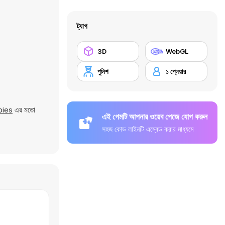
ট্যাগ
3D
WebGL
পুলিশ
১ প্লেয়ার
bies
এর মতো
এই গেমটি আপনার ওয়েব পেজে যোগ করুন
সহজ কোড লাইনটি এম্বেড করার মাধ্যমে