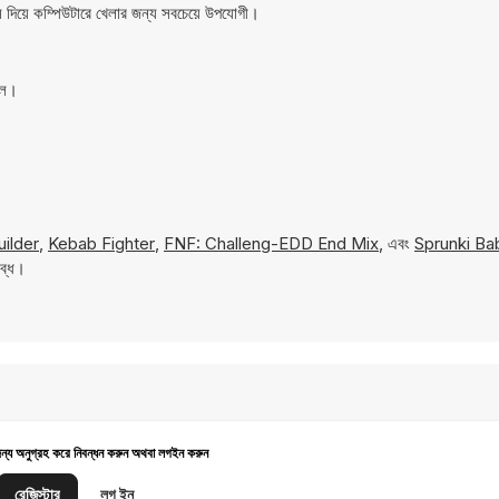
 দিয়ে কম্পিউটারে খেলার জন্য সবচেয়ে উপযোগী।
লে।
uilder
,
Kebab Fighter
,
FNF: Challeng-EDD End Mix
, এবং
Sprunki Ba
লব্ধ।
জন্য অনুগ্রহ করে নিবন্ধন করুন অথবা লগইন করুন
রেজিস্টার
লগ ইন