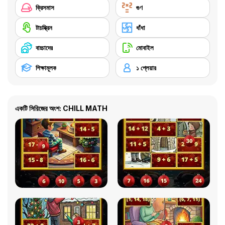
ক্রিসমাস
গুণ
টাচস্ক্রিন
ধাঁধা
বাচ্চাদের
মোবাইল
শিক্ষামূলক
১ প্লেয়ার
একটি সিরিজের অংশ: CHILL MATH