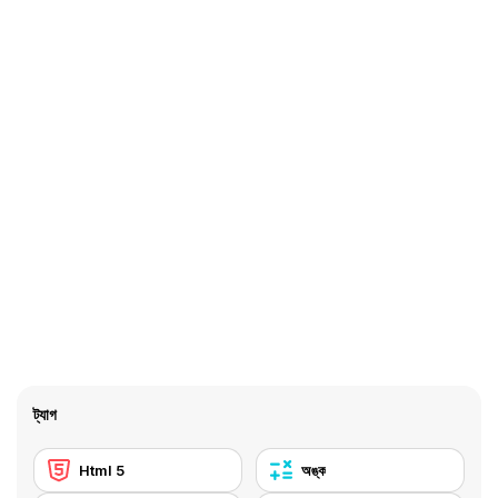
ট্যাগ
Html 5
অঙ্ক