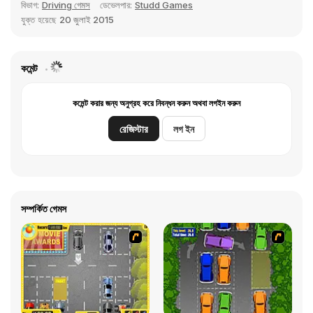
বিভাগ:
Driving গেমস
ডেভেলপার:
Studd Games
যুক্ত হয়েছে
20 জুলাই 2015
কমেন্ট
কমেন্ট করার জন্য অনুগ্রহ করে নিবন্ধন করুন অথবা লগইন করুন
রেজিস্টার
লগ ইন
সম্পর্কিত গেমস