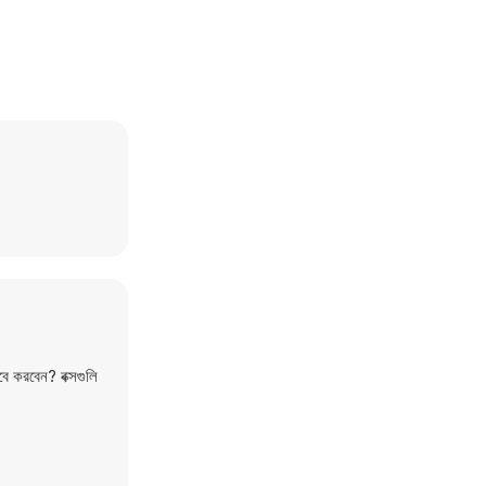
বে করবেন? বক্সগুলি