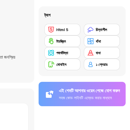
ট্যাগ
Html 5
চিন্তাশীল
টাচস্ক্রিন
ধাঁধা
পদার্থবিদ্যা
বাধা
ো জনপ্রিয়
মোবাইল
১ প্লেয়ার
এই গেমটি আপনার ওয়েব পেজে যোগ করুন
সহজ কোড লাইনটি এম্বেড করার মাধ্যমে