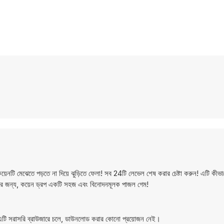
েনটি মেঝেতে পড়তে না দিয়ে ঝুড়িতে ফেলা! সব 24টি লেভেল শেষ করার চেষ্টা করুন! এটি কীভা
 বয়সের জন্য, কয়েন ড্রপ একটি সহজ এবং বিনোদনমূলক পাজল গেম!
এটি সরাসরি ব্রাউজারে চলে, ডাউনলোড করার কোনো প্রয়োজন নেই।