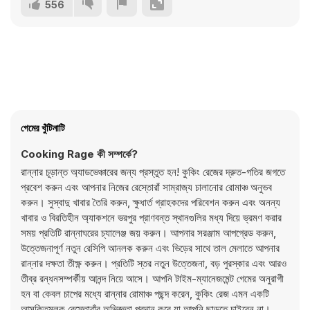
556
গেমের খুঁটিনাটি
Cooking Rage কী সম্পর্কে?
রান্নার চূড়ান্ত অ্যাডভেঞ্চারের জন্য প্রস্তুত হন! কুকিং রেজের দ্রুত-গতির জগতে
প্রবেশ করুন এবং আপনার নিজের রেস্তোরাঁ সাম্রাজ্য চালানোর রোমাঞ্চ অনুভব
করুন। সুস্বাদু খাবার তৈরি করুন, ক্ষুধার্ত গ্রাহকদের পরিবেশন করুন এবং অনন্য
খাবার ও বিরতিহীন অ্যাকশনে ভরপুর প্রাণবন্ত স্থানগুলির মধ্য দিয়ে ভ্রমণ করার
সময় প্রতিটি রান্নাঘরের চ্যালেঞ্জ জয় করুন। আপনার সরঞ্জাম আপগ্রেড করুন,
উত্তেজনাপূর্ণ নতুন রেসিপি আনলক করুন এবং ভিড়ের সাথে তাল মেলাতে আপনার
রান্নার দক্ষতা তীক্ষ্ণ করুন। প্রতিটি স্তর নতুন উত্তেজনা, বড় পুরস্কার এবং আরও
তীব্র রন্ধনসম্পর্কীয় আনন্দ নিয়ে আসে। আপনি টাইম-ম্যানেজমেন্ট গেমের অনুরাগী
হন বা কেবল চাপের মধ্যে রান্নার রোমাঞ্চ পছন্দ করেন, কুকিং রেজ এমন একটি
আসক্তিমূলক রেস্তোরাঁর অভিজ্ঞতা প্রদান করে যা আপনি ছাড়তে চাইবেন না।