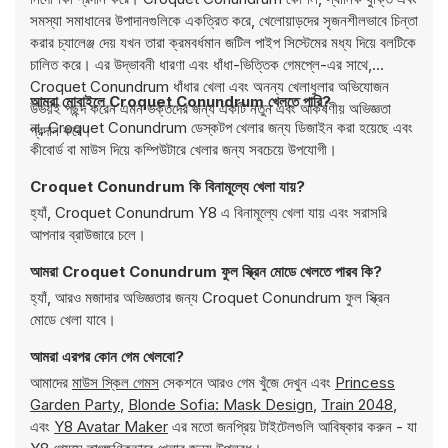
সমস্যা সমাধানের উপাদানগুলিকে একত্রিত করে, খেলোয়াড়দের সৃজনশীলভাবে চিন্তা
করার চ্যালেঞ্জ দেয় যখন তারা ক্রমবর্ধমান জটিল পাইপ সিস্টেমের মধ্য দিয়ে বলটিকে
চালিত করে। এর উদ্ভাবনী ধারণা এবং ধাঁধা-ভিত্তিক গেমপ্লে-এর সাথে,
Croquet Conundrum ধাঁধার খেলা এবং অনন্য খেলাধুলার অভিযোজন
আমরা মোবাইলে Croquet Conundrum খেলতে পারি?
উভয়ই পছন্দ করেন এমন ভক্তদের জন্য একটি নতুন এবং আকর্ষণীয় অভিজ্ঞতা
না, Croquet Conundrum ডেস্কটপ খেলার জন্য ডিজাইন করা হয়েছে এবং
প্রদান করে।
কীবোর্ড বা মাউস দিয়ে কম্পিউটারে খেলার জন্য সবচেয়ে উপযোগী।
Croquet Conundrum কি বিনামূল্যে খেলা যায়?
হ্যাঁ, Croquet Conundrum Y8 এ বিনামূল্যে খেলা যায় এবং সরাসরি
আপনার ব্রাউজারে চলে।
আমরা Croquet Conundrum ফুল স্ক্রিন মোডে খেলতে পারব কি?
হ্যাঁ, আরও মজাদার অভিজ্ঞতার জন্য Croquet Conundrum ফুল স্ক্রিন
মোডে খেলা যাবে।
আমরা এরপর কোন গেম খেলবো?
আমাদের
মাউস স্কিল গেমস
সেকশনে আরও গেম খুঁজে দেখুন এবং
Princess
Garden Party
,
Blonde Sofia: Mask Design
,
Train 2048
,
এবং
Y8 Avatar Maker
এর মতো জনপ্রিয় টাইটেলগুলি আবিষ্কার করুন - যা