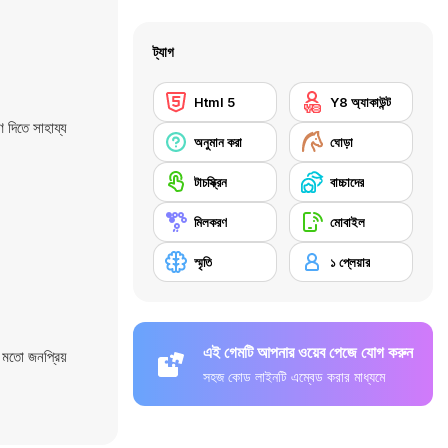
ট্যাগ
Html 5
Y8 অ্যাকাউন্ট
 দিতে সাহায্য
অনুমান করা
ঘোড়া
টাচস্ক্রিন
বাচ্চাদের
মিলকরণ
মোবাইল
স্মৃতি
১ প্লেয়ার
এই গেমটি আপনার ওয়েব পেজে যোগ করুন
মতো জনপ্রিয়
সহজ কোড লাইনটি এম্বেড করার মাধ্যমে