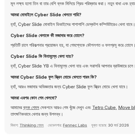
মূল লক্ষ্য হলো তিন বা তার বেশি ব্লক মিলিয়ে গ্রিড পরিষ্কার করা। নতুন বাধা এবং চ্যালে
আমরা মোবাইলে Cyber Slide খেলতে পারি?
হ্যাঁ, Cyber Slide মোবাইল ডিভাইসের পাশাপাশি ডেস্কটপ কম্পিউটারেও খেলা যাবে
Cyber Slide খেলাকে কী মজাদার করে তোলে?
প্রতিটি চালে পরিকল্পনার প্রয়োজন হয়, যা গেমপ্লেকে কৌশলগত ও ফলপ্রসূ করে তোলে
Cyber Slide কি বিনামূল্যে খেলা যায়?
হ্যাঁ, Cyber Slide Y8 এ বিনামূল্যে খেলা যায় এবং সরাসরি আপনার ব্রাউজারে চলে
আমরা Cyber Slide ফুল স্ক্রিন মোডে খেলতে পারব কি?
হ্যাঁ, আরও মজাদার অভিজ্ঞতার জন্য Cyber Slide ফুল স্ক্রিন মোডে খেলা যাবে।
আমরা এরপর কোন গেম খেলবো?
আমাদের
ব্লক গেমস
সেকশনে আরও গেম খুঁজে দেখুন এবং
Tetro Cube
,
Move b
তাৎক্ষণিকভাবে খেলার জন্য উপলব্ধ।
বিভাগ:
Thinking গেমস
ডেভেলপার:
Fennec Labs
যুক্ত হয়েছে
30 মার্চ 2026