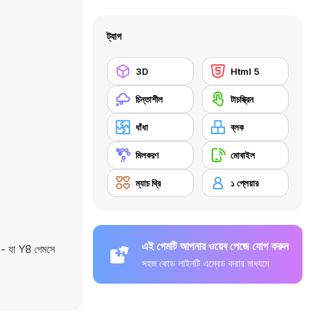
ট্যাগ
3D
Html 5
চিন্তাশীল
টাচস্ক্রিন
ধাঁধা
ব্লক
মিলকরণ
মোবাইল
ম্যাচ থ্রি
১ প্লেয়ার
এই গেমটি আপনার ওয়েব পেজে যোগ করুন
 - যা Y8 গেমসে
সহজ কোড লাইনটি এম্বেড করার মাধ্যমে