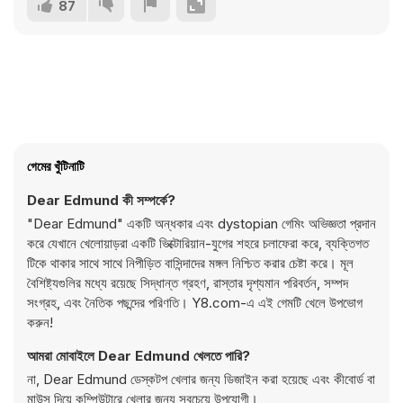
87
গেমের খুঁটিনাটি
Dear Edmund কী সম্পর্কে?
"Dear Edmund" একটি অন্ধকার এবং dystopian গেমিং অভিজ্ঞতা প্রদান
করে যেখানে খেলোয়াড়রা একটি ভিক্টোরিয়ান-যুগের শহরে চলাফেরা করে, ব্যক্তিগত
টিকে থাকার সাথে সাথে নিপীড়িত বাসিন্দাদের মঙ্গল নিশ্চিত করার চেষ্টা করে। মূল
বৈশিষ্ট্যগুলির মধ্যে রয়েছে সিদ্ধান্ত গ্রহণ, রাস্তার দৃশ্যমান পরিবর্তন, সম্পদ
সংগ্রহ, এবং নৈতিক পছন্দের পরিণতি। Y8.com-এ এই গেমটি খেলে উপভোগ
করুন!
আমরা মোবাইলে Dear Edmund খেলতে পারি?
না, Dear Edmund ডেস্কটপ খেলার জন্য ডিজাইন করা হয়েছে এবং কীবোর্ড বা
মাউস দিয়ে কম্পিউটারে খেলার জন্য সবচেয়ে উপযোগী।