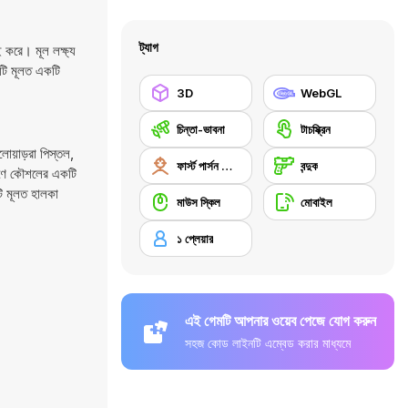
ট্যাগ
 করে। মূল লক্ষ্য
এটি মূলত একটি
3D
WebGL
চিন্তা-ভাবনা
টাচস্ক্রিন
োয়াড়রা পিস্তল,
ফার্স্ট পার্সন শ্যুটার
বন্দুক
ধারণে কৌশলের একটি
টি মূলত হালকা
মাউস স্কিল
মোবাইল
১ প্লেয়ার
এই গেমটি আপনার ওয়েব পেজে যোগ করুন
সহজ কোড লাইনটি এম্বেড করার মাধ্যমে