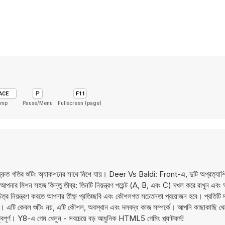
ump
Pause/Menu
Fullscreen (page)
য়াল দ্রুত গতির শুটিং অ্যাকশনের সাথে মিশে যায়। Deer Vs Baldi: Front-এ, দুটি অপ্রত্যা
পনার মিশন সহজ কিন্তু তীব্র: তিনটি নিয়ন্ত্রণ পয়েন্ট (A, B, এবং C) দখল করে রাখুন এবং 
র নিয়ন্ত্রণ করতে আপনার তীক্ষ্ণ প্রতিচ্ছবি এবং কৌশলগত সচেতনতা প্রয়োজন হবে। প্রতিটি দখ
খে। এটি কেবল শুটিং নয়, এটি কৌশল, অবস্থান এবং দলবদ্ধ কাজ সম্পর্কে। আপনি কাছাকাছি থে
রুত্বপূর্ণ। Y8-এ গেম খেলুন - সবচেয়ে বড় আধুনিক HTML5 গেমিং প্ল্যাটফর্ম!