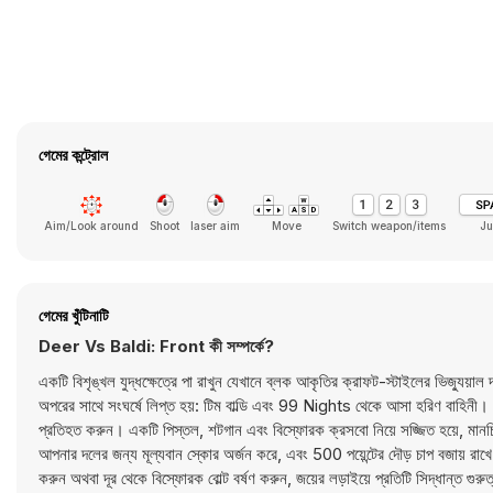
গেমের কন্ট্রোল
Aim/Look around
Shoot
laser aim
Move
Switch weapon/items
J
গেমের খুঁটিনাটি
Deer Vs Baldi: Front কী সম্পর্কে?
একটি বিশৃঙ্খল যুদ্ধক্ষেত্রে পা রাখুন যেখানে ব্লক আকৃতির ক্রাফট-স্টাইলের ভিজ্যু
অপরের সাথে সংঘর্ষে লিপ্ত হয়: টিম বাল্ডি এবং 99 Nights থেকে আসা হরিণ বাহিনী। আ
প্রতিহত করুন। একটি পিস্তল, শটগান এবং বিস্ফোরক ক্রসবো নিয়ে সজ্জিত হয়ে, মানচিত্
আপনার দলের জন্য মূল্যবান স্কোর অর্জন করে, এবং 500 পয়েন্টের দৌড় চাপ বজায় রা
করুন অথবা দূর থেকে বিস্ফোরক বোল্ট বর্ষণ করুন, জয়ের লড়াইয়ে প্রতিটি সিদ্ধান্ত গু