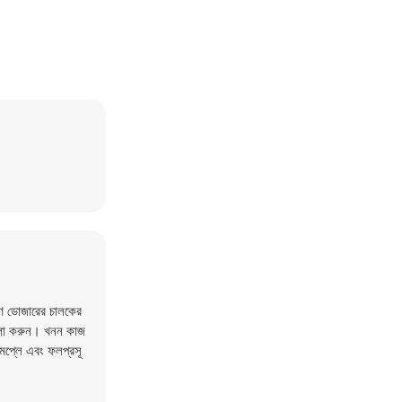
াণ ডোজারের চালকের
বেলা করুন। খনন কাজ
গেমপ্লে এবং ফলপ্রসূ