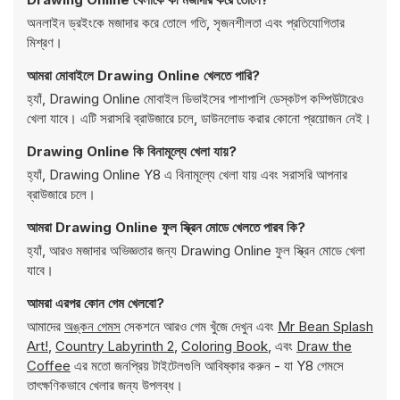
অনলাইন ড্রইংকে মজাদার করে তোলে গতি, সৃজনশীলতা এবং প্রতিযোগিতার
মিশ্রণ।
আমরা মোবাইলে Drawing Online খেলতে পারি?
হ্যাঁ, Drawing Online মোবাইল ডিভাইসের পাশাপাশি ডেস্কটপ কম্পিউটারেও
খেলা যাবে। এটি সরাসরি ব্রাউজারে চলে, ডাউনলোড করার কোনো প্রয়োজন নেই।
Drawing Online কি বিনামূল্যে খেলা যায়?
হ্যাঁ, Drawing Online Y8 এ বিনামূল্যে খেলা যায় এবং সরাসরি আপনার
ব্রাউজারে চলে।
আমরা Drawing Online ফুল স্ক্রিন মোডে খেলতে পারব কি?
হ্যাঁ, আরও মজাদার অভিজ্ঞতার জন্য Drawing Online ফুল স্ক্রিন মোডে খেলা
যাবে।
আমরা এরপর কোন গেম খেলবো?
আমাদের
অঙ্কন গেমস
সেকশনে আরও গেম খুঁজে দেখুন এবং
Mr Bean Splash
Art!
,
Country Labyrinth 2
,
Coloring Book
, এবং
Draw the
Coffee
এর মতো জনপ্রিয় টাইটেলগুলি আবিষ্কার করুন - যা Y8 গেমসে
তাৎক্ষণিকভাবে খেলার জন্য উপলব্ধ।