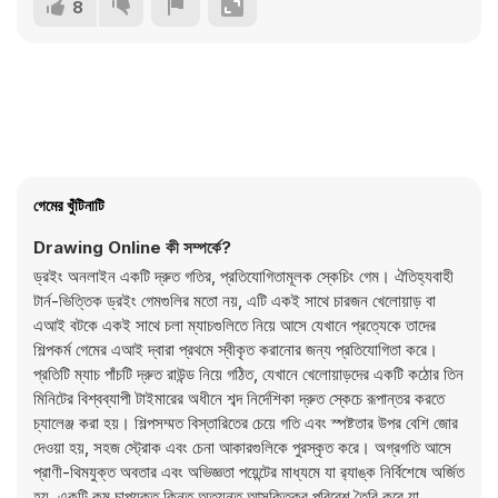
8
গেমের খুঁটিনাটি
Drawing Online কী সম্পর্কে?
ড্রইং অনলাইন একটি দ্রুত গতির, প্রতিযোগিতামূলক স্কেচিং গেম। ঐতিহ্যবাহী
টার্ন-ভিত্তিক ড্রইং গেমগুলির মতো নয়, এটি একই সাথে চারজন খেলোয়াড় বা
এআই বটকে একই সাথে চলা ম্যাচগুলিতে নিয়ে আসে যেখানে প্রত্যেকে তাদের
শিল্পকর্ম গেমের এআই দ্বারা প্রথমে স্বীকৃত করানোর জন্য প্রতিযোগিতা করে।
প্রতিটি ম্যাচ পাঁচটি দ্রুত রাউন্ড নিয়ে গঠিত, যেখানে খেলোয়াড়দের একটি কঠোর তিন
মিনিটের বিশ্বব্যাপী টাইমারের অধীনে শব্দ নির্দেশিকা দ্রুত স্কেচে রূপান্তর করতে
চ্যালেঞ্জ করা হয়। শিল্পসম্মত বিস্তারিতের চেয়ে গতি এবং স্পষ্টতার উপর বেশি জোর
দেওয়া হয়, সহজ স্ট্রোক এবং চেনা আকারগুলিকে পুরস্কৃত করে। অগ্রগতি আসে
প্রাণী-থিমযুক্ত অবতার এবং অভিজ্ঞতা পয়েন্টের মাধ্যমে যা র‍্যাঙ্ক নির্বিশেষে অর্জিত
হয়, একটি কম চাপযুক্ত কিন্তু অত্যন্ত আসক্তিকর পরিবেশ তৈরি করে যা