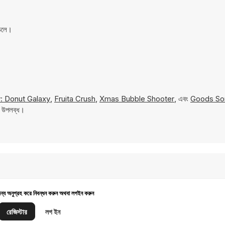
 চলে।
: Donut Galaxy
,
Fruita Crush
,
Xmas Bubble Shooter
, এবং
Goods So
য উপলব্ধ।
জন্য অনুগ্রহ করে নিবন্ধন করুন অথবা লগইন করুন
রেজিস্টার
লগ ইন