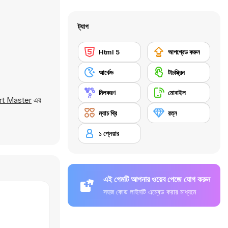
ট্যাগ
Html 5
আপগ্রেড করুন
আর্কেড
টাচস্ক্রিন
মিলকরণ
মোবাইল
rt Master
এর
ম্যাচ থ্রি
রত্ন
১ প্লেয়ার
এই গেমটি আপনার ওয়েব পেজে যোগ করুন
সহজ কোড লাইনটি এম্বেড করার মাধ্যমে