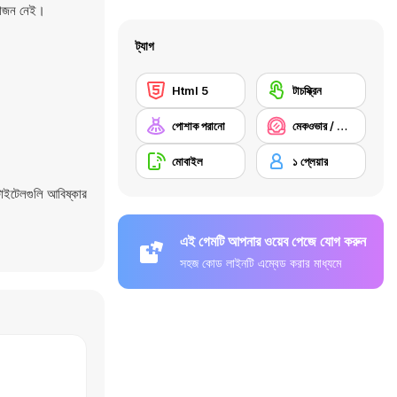
়োজন নেই।
ট্যাগ
Html 5
টাচস্ক্রিন
পোশাক পরানো
মেকওভার / মেক-আপ
মোবাইল
১ প্লেয়ার
াইটেলগুলি আবিষ্কার
এই গেমটি আপনার ওয়েব পেজে যোগ করুন
সহজ কোড লাইনটি এম্বেড করার মাধ্যমে