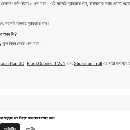
্কটপ কম্পিউটারেও খেলা যাবে। এটি সরাসরি ব্রাউজারে চলে, ডাউনলোড করার কোনো প্রয
ং সরাসরি আপনার ব্রাউজারে চলে।
 পারব কি?
ল স্ক্রিন মোডে খেলা যাবে।
guin Run 3D
,
BlockGunner: 1 Vs 1
, এবং
Stickman Troll
এর মতো জনপ্রিয় ট
জন্য অনুগ্রহ করে নিবন্ধন করুন অথবা লগইন করুন
রেজিস্টার
লগ ইন