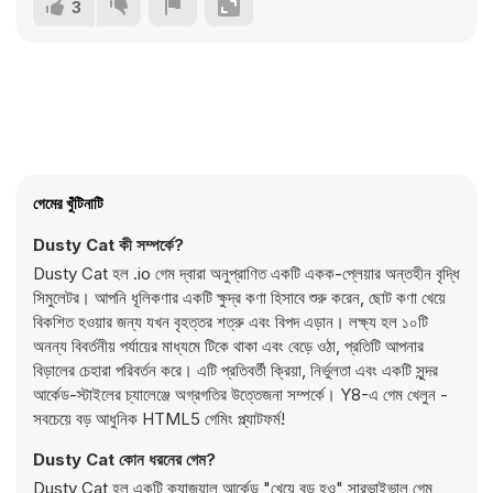
3
গেমের খুঁটিনাটি
Dusty Cat কী সম্পর্কে?
Dusty Cat হল .io গেম দ্বারা অনুপ্রাণিত একটি একক-প্লেয়ার অন্তহীন বৃদ্ধি
সিমুলেটর। আপনি ধূলিকণার একটি ক্ষুদ্র কণা হিসাবে শুরু করেন, ছোট কণা খেয়ে
বিকশিত হওয়ার জন্য যখন বৃহত্তর শত্রু এবং বিপদ এড়ান। লক্ষ্য হল ১০টি
অনন্য বিবর্তনীয় পর্যায়ের মাধ্যমে টিকে থাকা এবং বেড়ে ওঠা, প্রতিটি আপনার
বিড়ালের চেহারা পরিবর্তন করে। এটি প্রতিবর্তী ক্রিয়া, নির্ভুলতা এবং একটি সুন্দর
আর্কেড-স্টাইলের চ্যালেঞ্জে অগ্রগতির উত্তেজনা সম্পর্কে। Y8-এ গেম খেলুন -
সবচেয়ে বড় আধুনিক HTML5 গেমিং প্ল্যাটফর্ম!
Dusty Cat কোন ধরনের গেম?
Dusty Cat হল একটি ক্যাজুয়াল আর্কেড "খেয়ে বড় হও" সারভাইভাল গেম