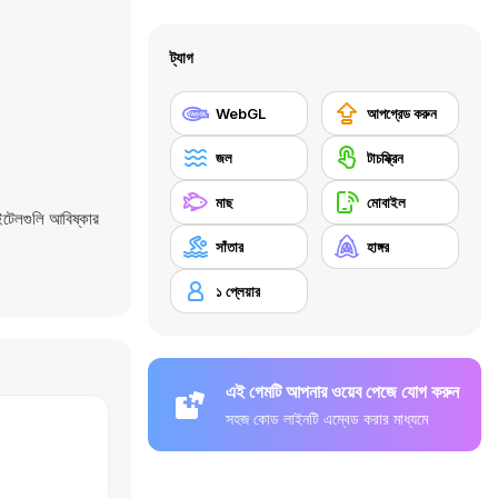
ট্যাগ
WebGL
আপগ্রেড করুন
জল
টাচস্ক্রিন
মাছ
মোবাইল
টেলগুলি আবিষ্কার
সাঁতার
হাঙ্গর
১ প্লেয়ার
এই গেমটি আপনার ওয়েব পেজে যোগ করুন
সহজ কোড লাইনটি এম্বেড করার মাধ্যমে