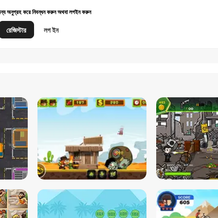
জন্য অনুগ্রহ করে নিবন্ধন করুন অথবা লগইন করুন
রেজিস্টার
লগ ইন