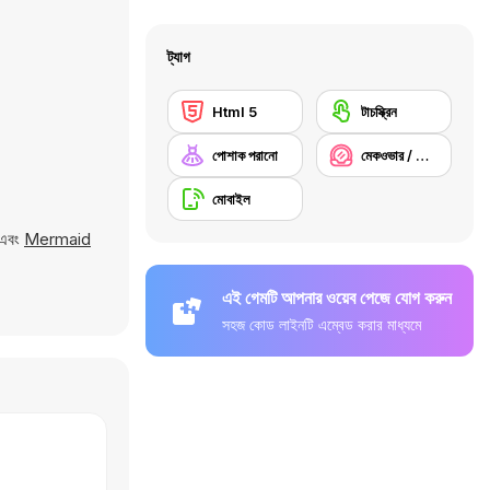
।
ট্যাগ
Html 5
টাচস্ক্রিন
পোশাক পরানো
মেকওভার / মেক-আপ
মোবাইল
 এবং
Mermaid
এই গেমটি আপনার ওয়েব পেজে যোগ করুন
সহজ কোড লাইনটি এম্বেড করার মাধ্যমে