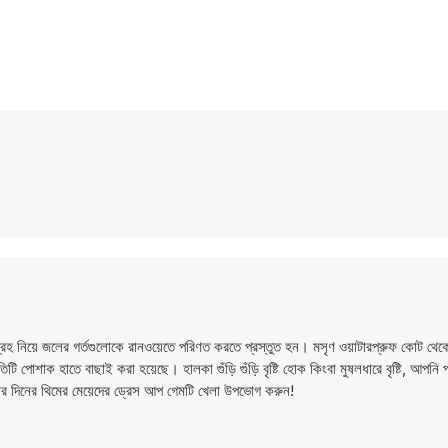
্রহ নিয়ে জলের গর্তগুলোকে রানওয়েতে পরিণত করতে প্রস্তুত হন। মসৃণ ওয়াটারপ্রুফ কোট থেকে শু
টি পোশাক হাতে বাছাই করা হয়েছে। হালকা গুঁড়ি গুঁড়ি বৃষ্টি হোক কিংবা মুষলধারে বৃষ্টি, আপনি 
র দিনের থিমের মেয়েদের ড্রেস আপ গেমটি খেলা উপভোগ করুন!