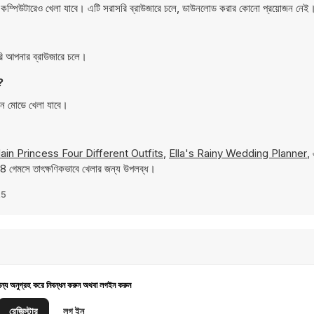
ম্পিউটারেও খেলা যাবে। এটি সরাসরি ব্রাউজারে চলে, ডাউনলোড করার কোনো প্রয়োজন নেই
ি আপনার ব্রাউজারে চলে।
?
িন মোডে খেলা যাবে।
llain Princess Four Different Outfits
,
Ella's Rainy Wedding Planner
,
8 গেমসে তাৎক্ষণিকভাবে খেলার জন্য উপলব্ধ।
25
জন্য অনুগ্রহ করে নিবন্ধন করুন অথবা লগইন করুন
রেজিস্টার
লগ ইন