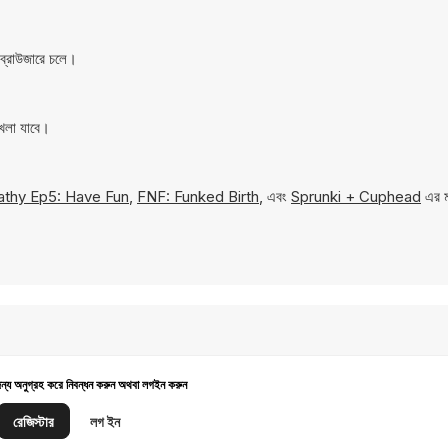
ব্রাউজারে চলে।
েলা যাবে।
athy Ep5: Have Fun
,
FNF: Funked Birth
, এবং
Sprunki + Cuphead
এর ম
জন্য অনুগ্রহ করে নিবন্ধন করুন অথবা লগইন করুন
রেজিস্টার
লগ ইন