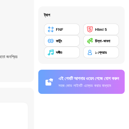
ট্যাগ
FNF
Html 5
কার্টুন
চিন্তা-ভাবনা
সঙ্গীত
১ প্লেয়ার
তো জনপ্রিয়
এই গেমটি আপনার ওয়েব পেজে যোগ করুন
সহজ কোড লাইনটি এম্বেড করার মাধ্যমে