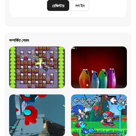
রেজিস্টার
লগ ইন
সম্পর্কিত গেমস