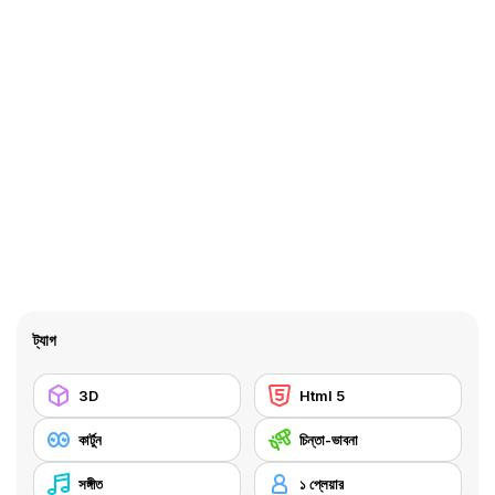
ট্যাগ
3D
Html 5
কার্টুন
চিন্তা-ভাবনা
সঙ্গীত
১ প্লেয়ার