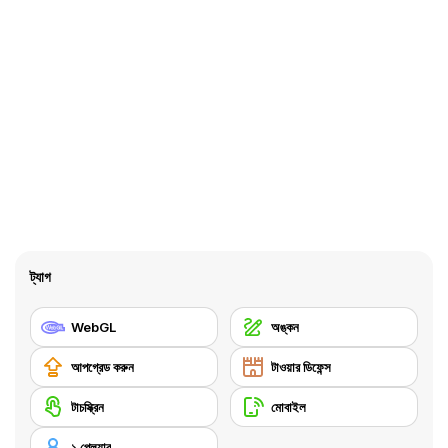
ট্যাগ
WebGL
অঙ্কন
আপগ্রেড করুন
টাওয়ার ডিফেন্স
টাচস্ক্রিন
মোবাইল
১ প্লেয়ার