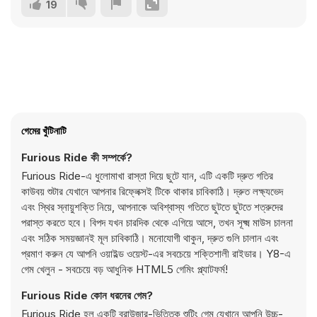
19
গেমের খুঁটিনাটি
Furious Ride কী সম্পর্কে?
Furious Ride-এ ধুলোমাখা রাস্তা দিয়ে ছুটে যান, এটি একটি দ্রুত গতির
কাউবয় শুটার যেখানে আপনার রিফ্লেক্সই টিকে থাকার চাবিকাঠি। দ্রুত লক্ষ্যভেদ
এবং স্থির স্নায়ুশক্তি নিয়ে, আপনাকে অবিশ্বাস্য গতিতে ছুটতে ছুটতে শত্রুদের
পরাস্ত করতে হবে। বিপদ যখন চারদিক থেকে এগিয়ে আসে, তখন সূক্ষ্ম মাউস চালনা
এবং সঠিক সময়জ্ঞানই মূল চাবিকাঠি। মনোযোগী থাকুন, দ্রুত গুলি চালান এবং
প্রমাণ করুন যে আপনি ওয়াইল্ড ওয়েস্ট-এর সবচেয়ে শক্তিশালী রাইডার। Y8-এ
গেম খেলুন - সবচেয়ে বড় আধুনিক HTML5 গেমিং প্ল্যাটফর্ম!
Furious Ride কোন ধরনের গেম?
Furious Ride হল একটি ব্রাউজার-ভিত্তিক শুটিং গেম যেখানে আপনি উচ্চ-