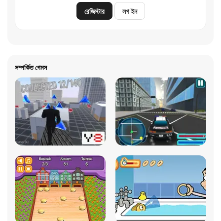
রেজিস্টার
লগ ইন
সম্পর্কিত গেমস