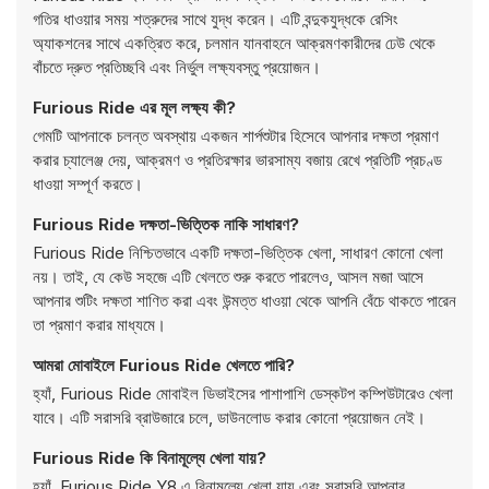
গতির ধাওয়ার সময় শত্রুদের সাথে যুদ্ধ করেন। এটি বন্দুকযুদ্ধকে রেসিং
অ্যাকশনের সাথে একত্রিত করে, চলমান যানবাহনে আক্রমণকারীদের ঢেউ থেকে
বাঁচতে দ্রুত প্রতিচ্ছবি এবং নির্ভুল লক্ষ্যবস্তু প্রয়োজন।
Furious Ride এর মূল লক্ষ্য কী?
গেমটি আপনাকে চলন্ত অবস্থায় একজন শার্পশুটার হিসেবে আপনার দক্ষতা প্রমাণ
করার চ্যালেঞ্জ দেয়, আক্রমণ ও প্রতিরক্ষার ভারসাম্য বজায় রেখে প্রতিটি প্রচণ্ড
ধাওয়া সম্পূর্ণ করতে।
Furious Ride দক্ষতা-ভিত্তিক নাকি সাধারণ?
Furious Ride নিশ্চিতভাবে একটি দক্ষতা-ভিত্তিক খেলা, সাধারণ কোনো খেলা
নয়। তাই, যে কেউ সহজে এটি খেলতে শুরু করতে পারলেও, আসল মজা আসে
আপনার শুটিং দক্ষতা শাণিত করা এবং উন্মত্ত ধাওয়া থেকে আপনি বেঁচে থাকতে পারেন
তা প্রমাণ করার মাধ্যমে।
আমরা মোবাইলে Furious Ride খেলতে পারি?
হ্যাঁ, Furious Ride মোবাইল ডিভাইসের পাশাপাশি ডেস্কটপ কম্পিউটারেও খেলা
যাবে। এটি সরাসরি ব্রাউজারে চলে, ডাউনলোড করার কোনো প্রয়োজন নেই।
Furious Ride কি বিনামূল্যে খেলা যায়?
হ্যাঁ, Furious Ride Y8 এ বিনামূল্যে খেলা যায় এবং সরাসরি আপনার