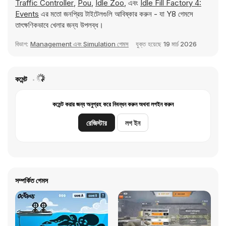
Traffic Controller
,
Pou
,
Idle Zoo
, এবং
Idle Fill Factory 4:
Events
এর মতো জনপ্রিয় টাইটেলগুলি আবিষ্কার করুন - যা Y8 গেমসে
তাৎক্ষণিকভাবে খেলার জন্য উপলব্ধ।
বিভাগ:
Management এবং Simulation গেমস
যুক্ত হয়েছে
19 মার্চ 2026
কমেন্ট
কমেন্ট করার জন্য অনুগ্রহ করে নিবন্ধন করুন অথবা লগইন করুন
রেজিস্টার
লগ ইন
সম্পর্কিত গেমস