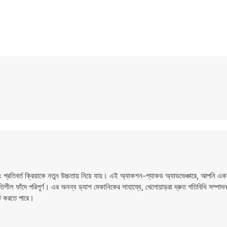
রতিবর্ত ক্রিয়াকে নতুন উচ্চতায় নিয়ে যায়। এই অ্যাকশন-প্যাকড অ্যাডভেঞ্চারে, আপনি এক
তিশীল ফাঁদে পরিপূর্ণ। এর অনন্য ড্যাশ মেকানিকের সাহায্যে, খেলোয়াড়রা দ্রুত গতিবিধি সম্পা
গেট করতে পারে।