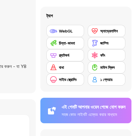
ট্যাগ
WebGL
অ্যাড্রেনালিন
চিন্তা-ভাবনা
জাম্পিং
প্ল্যাটফর্ম
ফাঁদ
কার করুন - যা Y8
বাধা
মাউস স্কিল
সাইড স্ক্রোলিং
১ প্লেয়ার
এই গেমটি আপনার ওয়েব পেজে যোগ করুন
সহজ কোড লাইনটি এম্বেড করার মাধ্যমে