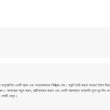
প্রাণিত একটি দ্রুত এবং সন্তোষজনক নিষ্ক্রিয় গেম। পয়েন্ট তৈরি করতে সাধারণ ট্যাপ দিয়ে
 আপগ্রেড স্তুপ করুন, মাল্টিপ্লায়ার বাড়ান এবং একটি পরাবাস্তব অগ্রগতি লুপে ডুব দিন যেখ
গেমটি খেলুন।