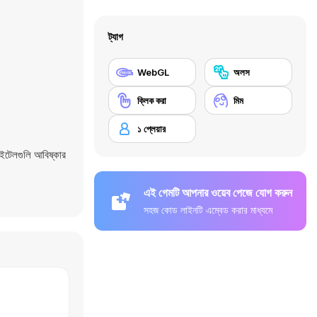
ট্যাগ
WebGL
অলস
ক্লিক করা
মিম
১ প্লেয়ার
ইটেলগুলি আবিষ্কার
এই গেমটি আপনার ওয়েব পেজে যোগ করুন
সহজ কোড লাইনটি এম্বেড করার মাধ্যমে