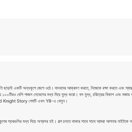
াই একটি অন্ধকূপে জেগে ওঠে। দানবদের আক্রমণ করতে, নিজেকে রক্ষা করতে এবং স্বাস্থ্য
০০টিরও বেশি পাজল লেভেলের মধ্য দিয়ে যুদ্ধ করো। বস যুদ্ধ, চরিত্রের বিকাশ এবং মজার গল্প
Good Knight Story গেমটি এখন Y8-এ খেলুন।
কূপের স্তরগুলির মধ্য দিয়ে অগ্রসর হই। গল্প চলতে থাকার সাথে সাথে আমরা আপনার নাইটকে 