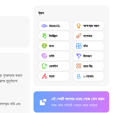
ট্যাগ
WebGL
আপগ্রেড করুন
টাচস্ক্রিন
তলোয়ার
দানব
ধাঁধা
নাইট
মিলকরণ
মোবাইল
ম্যাচ থ্রি
 পুনরুদ্ধার করতে
হত্যা
১ প্লেয়ার
ের মুহূর্তগুলো
এই গেমটি আপনার ওয়েব পেজে যোগ করুন
আপগ্রেড করি এবং
সহজ কোড লাইনটি এম্বেড করার মাধ্যমে