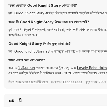
আমরা মোবাইলে Good Knight Story খেলতে পারি?
হ্যাঁ, Good Knight Story মোবাইল ডিভাইসের পাশাপাশি ডেস্কটপ কম্পিউটারেও খে
আমরা কি Good Knight Story নিজের মতো করে খেলতে পারি?
হ্যাঁ, আপনি শক্তিশালী আক্রমণ, সতর্ক প্রতিরক্ষা, অথবা স্মার্ট পোশন ব্যবহারের উপ
আগ্রাসীভাবে খেলতে পারেন।
Good Knight Story কি বিনামূল্যে খেলা যায়?
হ্যাঁ, Good Knight Story Y8 এ বিনামূল্যে খেলা যায় এবং সরাসরি আপনার ব্রাউ
আমরা এরপর কোন গেম খেলবো?
আমাদের
টাচস্ক্রিন গেমস
সেকশনে আরও গেম খুঁজে দেখুন এবং
Lovely Boho Hairst
এর মতো জনপ্রিয় টাইটেলগুলি আবিষ্কার করুন - যা Y8 গেমসে তাৎক্ষণিকভাবে খেলার
বিভাগ:
অ্যাডভেঞ্চার এবং আরপিজি গেমস
ডেভেলপার:
Fennec Labs
যুক্ত হয়েছে
20 মে
কমেন্ট