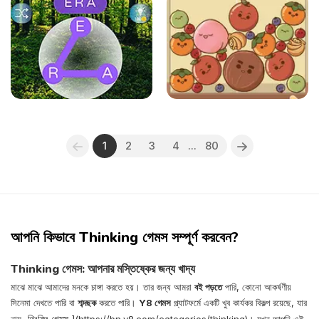
1
2
3
4
...
80
আপনি কিভাবে Thinking গেমস সম্পূর্ণ করবেন?
Thinking গেমস: আপনার মস্তিষ্কের জন্য খাদ্য
মাঝে মাঝে আমাদের মনকে চাঙ্গা করতে হয়। তার জন্য আমরা
বই পড়তে
পারি, কোনো আকর্ষণীয়
সিনেমা দেখতে পারি বা
শব্দছক
করতে পারি।
Y8 গেমস
প্ল্যাটফর্মে একটি খুব কার্যকর বিকল্প রয়েছে, যার
থিংকিং গেমস