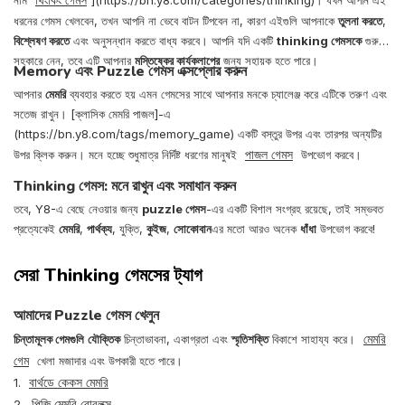
নাম
](https://bn.y8.com/categories/thinking)। যখন আপনি এই
ধরনের গেমস খেলবেন, তখন আপনি না ভেবে বাটন টিপবেন না, কারণ এইগুলি আপনাকে
তুলনা করতে
,
বিশ্লেষণ করতে
এবং অনুসন্ধান করতে বাধ্য করবে। আপনি যদি একটি
thinking গেমসকে
গুরুত্ব
সহকারে নেন, তবে এটি আপনার
মস্তিষ্কের কার্যকলাপের
জন্য সহায়ক হতে পারে।
Memory এবং Puzzle গেমস এক্সপ্লোর করুন
আপনার
মেমরি
ব্যবহার করতে হয় এমন গেমসের সাথে আপনার মনকে চ্যালেঞ্জ করে এটিকে তরুণ এবং
সতেজ রাখুন। [ক্লাসিক মেমরি পাজল]-এ
(https://bn.y8.com/tags/memory_game) একটি বস্তুর উপর এবং তারপর অন্যটির
পাজল গেমস
উপর ক্লিক করুন। মনে হচ্ছে শুধুমাত্র নির্দিষ্ট ধরণের মানুষই
উপভোগ করবে।
Thinking গেমস: মনে রাখুন এবং সমাধান করুন
তবে, Y8-এ বেছে নেওয়ার জন্য
puzzle গেমস
-এর একটি বিশাল সংগ্রহ রয়েছে, তাই সম্ভবত
প্রত্যেকেই
মেমরি
,
পার্থক্য
, যুক্তি,
কুইজ
,
সোকোবান
এর মতো আরও অনেক
ধাঁধা
উপভোগ করবে!
সেরা Thinking গেমসের ট্যাগ
আমাদের Puzzle গেমস খেলুন
মেমরি
চিন্তামূলক গেমগুলি
যৌক্তিক
চিন্তাভাবনা, একাগ্রতা এবং
স্মৃতিশক্তি
বিকাশে সাহায্য করে।
গেম
খেলা মজাদার এবং উপকারী হতে পারে।
বার্থডে কেকস মেমরি
1.
পিজি মেমরি রোবলক্স
2.