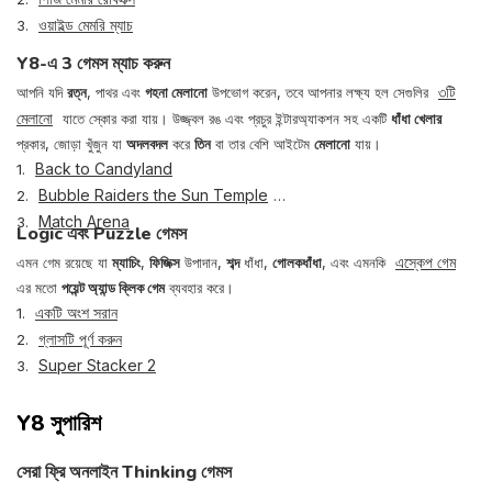
ওয়াইল্ড মেমরি ম্যাচ
3.
Y8-এ 3 গেমস ম্যাচ করুন
৩টি
আপনি যদি
রত্ন
, পাথর এবং
গহনা মেলানো
উপভোগ করেন, তবে আপনার লক্ষ্য হল সেগুলির
মেলানো
যাতে স্কোর করা যায়। উজ্জ্বল রঙ এবং প্রচুর ইন্টারঅ্যাকশন সহ একটি
ধাঁধা খেলার
প্রকার, জোড়া খুঁজুন যা
অদলবদল
করে
তিন
বা তার বেশি আইটেম
মেলানো
যায়।
Back to Candyland
1.
Bubble Raiders the Sun Temple
2.
Match Arena
3.
Logic এবং Puzzle গেমস
এস্কেপ গেম
এমন গেম রয়েছে যা
ম্যাচিং
,
ফিজিক্স
উপাদান,
শব্দ
ধাঁধা,
গোলকধাঁধা
, এবং এমনকি
এর মতো
পয়েন্ট অ্যান্ড ক্লিক গেম
ব্যবহার করে।
একটি অংশ সরান
1.
গ্লাসটি পূর্ণ করুন
2.
Super Stacker 2
3.
Y8 সুপারিশ
সেরা ফ্রি অনলাইন Thinking গেমস