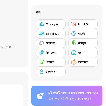
ট্যাগ
2 player
Html 5
Local Multiplayer
আর্কেড
চিন্তাশীল
টাচস্ক্রিন
nut
, এবং
টার্ন-বেসড
ভূত
মোবাইল
হ্যালোইন
১ প্লেয়ার
এই গেমটি আপনার ওয়েব পেজে যোগ করুন
সহজ কোড লাইনটি এম্বেড করার মাধ্যমে